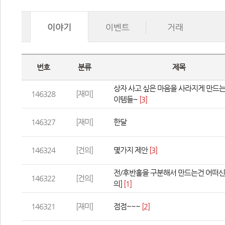
이야기
이벤트
거래
번호
분류
제목
상자 사고 싶은 마음을 사라지게 만드는
146328
[재미]
이템들~
 
[3]
146327
[재미]
한달
146324
[건의]
몇가지 제안
 
[3]
전/후반홀을 구분해서 만드는건 어떠신
146322
[건의]
의]
 
[1]
146321
[재미]
점점~~~
 
[2]