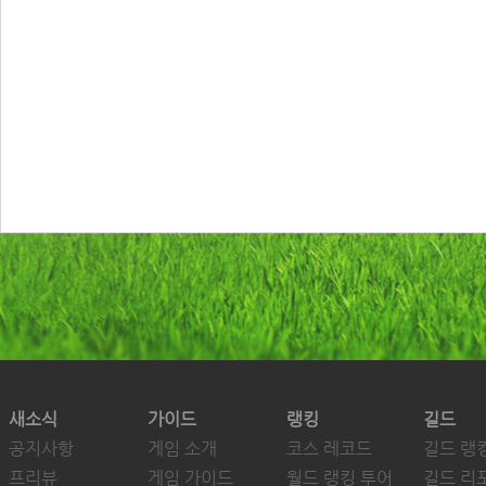
새소식
가이드
랭킹
길드
공지사항
게임 소개
코스 레코드
길드 랭
프리뷰
게임 가이드
월드 랭킹 투어
길드 리