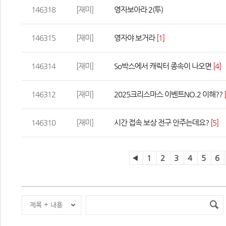
146318
[재미]
영자보아라 2(투)
146315
[재미]
영자야 보거라 
[1]
146314
[재미]
So박스에서 캐릭터 종속이 나오면
 
[4]
146312
[재미]
2025크리스마스 이벤트NO.2 이해??
 
146310
[재미]
시간 접속 보상 전구 안주는데요?
 
[5]
1
2
3
4
5
6
제목 + 내용