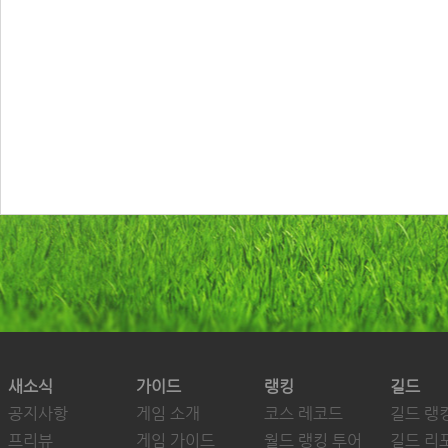
새소식
가이드
랭킹
길드
공지사항
게임 소개
코스 레코드
길드 랭
프리뷰
게임 가이드
월드 랭킹 투어
길드 리