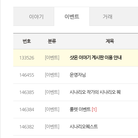
이야기
이벤트
거래
번호
분류
제목
133526
[이벤트]
샷온 이야기 게시판 이용 안내
146455
[이벤트]
운영자님
146385
[이벤트]
시나리오 작가의 시나리오 퀘
146384
[이벤트]
룰렛 이벤트
 
[1]
146382
[이벤트]
시나리오퀘스트