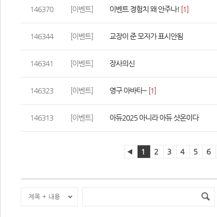
146370
[이벤트]
이벤트 경험치 왜 안주나!
 
[1]
146344
[이벤트]
교장이 준 모자가 표시안됨
146341
[이벤트]
장사의신
146323
[이벤트]
영구 아바타~
 
[1]
146313
[이벤트]
아듀2025 아니라 아듀 샷온이다
1
2
3
4
5
6
제목 + 내용