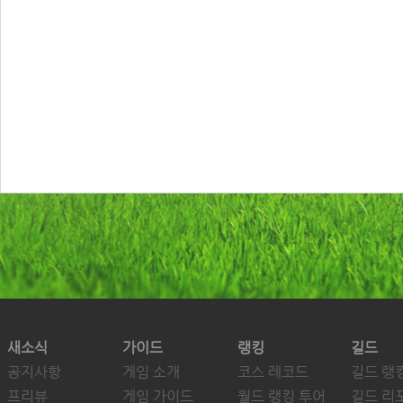
새소식
가이드
랭킹
길드
공지사항
게임 소개
코스 레코드
길드 랭
프리뷰
게임 가이드
월드 랭킹 투어
길드 리