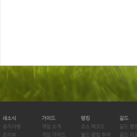
새소식
가이드
랭킹
길드
공지사항
게임 소개
코스 레코드
길드 랭
프리뷰
게임 가이드
월드 랭킹 투어
길드 리