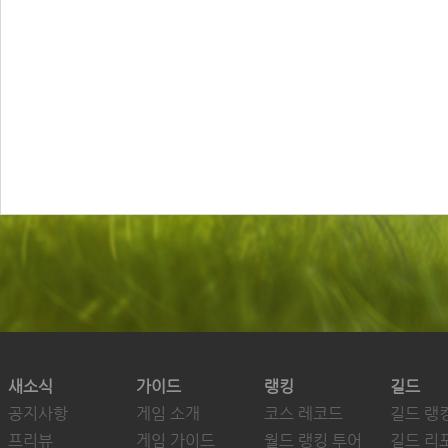
새소식
가이드
랭킹
길드
공지사항
게임 소개
코스 레코드
길드 랭
프리뷰
게임 가이드
월드 랭킹 투어
길드 리