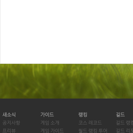
새소식
가이드
랭킹
길드
공지사항
게임 소개
코스 레코드
길드 랭
프리뷰
게임 가이드
월드 랭킹 투어
길드 리