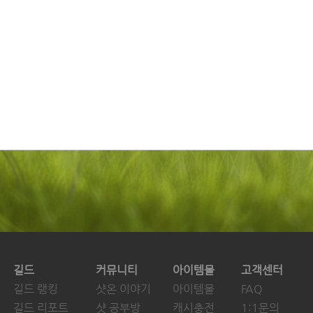
길드
커뮤니티
아이템몰
고객센터
길드 랭킹
샷온 이야기
아이템몰
FAQ
길드 리포트
샷 공부방
캐시충전
1:1문의