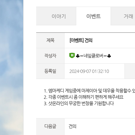
이야기
이벤트
거래
제목
 [이벤트] 건의 
작성자
 ♣〓네잎클로버〓♣
등록일
2024-09-07 01:32:10
 1. 엠마케디 게임중에 마제이아 및 데우을 착용할수
2. 각종 이벤트시 좀 이해하기 편하게 해주세요
3. 샷온라인의 무궁한 번창을 기원합니다 
다음글
건의