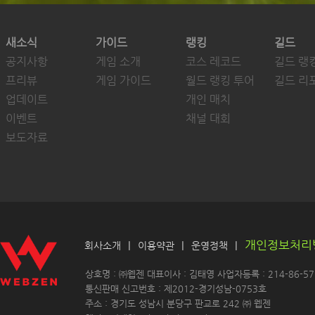
새소식
가이드
랭킹
길드
공지사항
게임 소개
코스 레코드
길드 랭
프리뷰
게임 가이드
월드 랭킹 투어
길드 리
업데이트
개인 매치
이벤트
채널 대회
보도자료
개인정보처리
|
|
|
회사소개
이용약관
운영정책
 상호명 : ㈜웹젠 대표이사 : 김태영 사업자등록 : 214-86-571
 통신판매 신고번호 : 제2012-경기성남-0753호
 주소 : 경기도 성남시 분당구 판교로 242 ㈜ 웹젠 