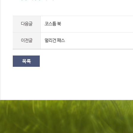
다음글
코스튬 북
이전글
멀리건 패스
목록