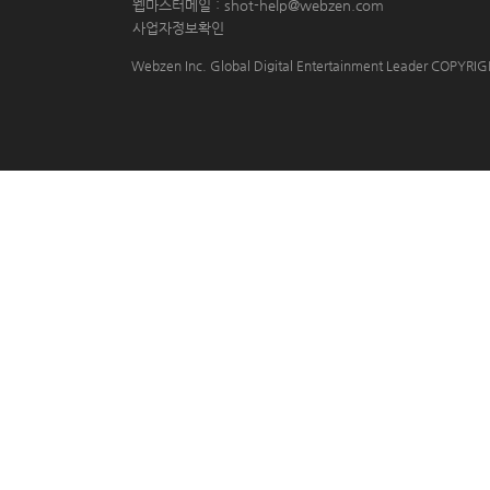
 웹마스터메일 : shot-help@webzen.com 
사업자정보확인
Webzen Inc. Global Digital Entertainment Leader COPYR