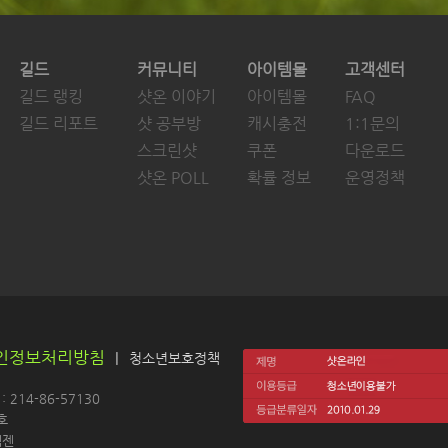
길드
커뮤니티
아이템몰
고객센터
길드 랭킹
샷온 이야기
아이템몰
FAQ
길드 리포트
샷 공부방
캐시충전
1:1문의
스크린샷
쿠폰
다운로드
샷온 POLL
확률 정보
운영정책
인정보처리방침
|
청소년보호정책
214-86-57130 
호
젠 