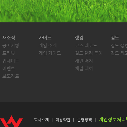
새소식
가이드
랭킹
길드
공지사항
게임 소개
코스 레코드
길드 랭
프리뷰
게임 가이드
월드 랭킹 투어
길드 리
업데이트
개인 매치
이벤트
채널 대회
보도자료
개인정보처리
|
|
|
회사소개
이용약관
운영정책