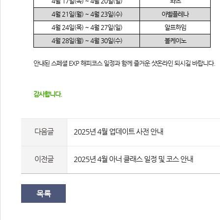
4
월
 17
일
(
목
) ~ 4
월
 20
일
(
일
)
와츠
4
월
 21
일
(
월
) ~ 4
월
 23
일
(
수
)
아벨플레나
4
월
 24
일
(
목
) ~ 4
월
 27
일
(
일
)
알프하임
4
월
 28
일
(
월
) ~ 4
월
 30
일
(
수
)
볼케이노
안내된 스페셜 EXP 해피코스 일정과 함께 즐거운 샷온라인 되시길 바랍니다.
감사합니다.
다음글
2025년 4월 업데이트 사전 안내
이전글
2025년 4월 아너 클래스 일정 및 코스 안내
목록