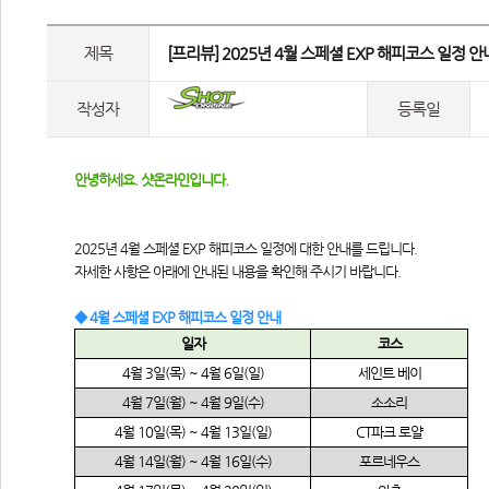
제목
 [프리뷰] 2025년 4월 스페셜 EXP 해피코스 일정 안내
작성자
등록일
안녕하세요. 샷온라인입니다.
2025년 4월 스페셜 EXP 해피코스 일정에 대한 안내를 드립니다.
자세한 사항은 아래에 안내된 내용을 확인해 주시기 바랍니다.
◆ 4월 스페셜 EXP 해피코스 일정 안내
일자
코스
4
월
 3
일
(
목
) ~ 4
월
 6
일
(
일
)
세인트 베이
4
월
 7
일
(
월
) ~ 4
월
 9
일
(
수
)
소소리
4
월
 10
일
(
목
) ~ 4
월
 13
일
(
일
)
CT
파크 로얄
4
월
 14
일
(
월
) ~ 4
월
 16
일
(
수
)
포르네우스