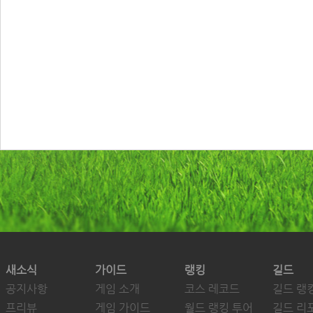
새소식
가이드
랭킹
길드
공지사항
게임 소개
코스 레코드
길드 랭
프리뷰
게임 가이드
월드 랭킹 투어
길드 리