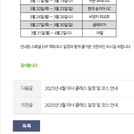
3
월
 17
일
(
월
) ~ 3
월
 19
일
(
수
)
히든 포레스트
3
월
 20
일
(
목
) ~ 3
월
 23
일
(
일
)
현대 송지아 GC
3
월
 24
일
(
월
) ~ 3
월
 26
일
(
수
)
비앙카 피오르
3
월
 27
일
(
목
) ~ 3
월
 30
일
(
일
)
글레이거
3
월
 31
일
(
월
) ~ 4
월
 2
일
(
수
)
 아델
안내된 스페셜 EXP 해피코스 일정과 함께 즐거운 샷온라인 되시길 바랍니다.
감사합니다.
다음글
2025년 4월 아너 클래스 일정 및 코스 안내
이전글
2025년 3월 아너 클래스 일정 및 코스 안내
목록