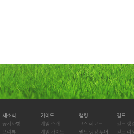
새소식
가이드
랭킹
길드
공지사항
게임 소개
코스 레코드
길드 랭
프리뷰
게임 가이드
월드 랭킹 투어
길드 리