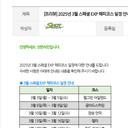
제목
 [프리뷰] 2025년 3월 스페셜 EXP 해피코스 일정 안내
작성자
등록일
안녕하세요. 샷온라인입니다.
2025년 3월 스페셜 EXP 해피코스 일정에 대한 안내를 드립니다.
자세한 사항은 아래에 안내된 내용을 확인해 주시기 바랍니다.
◆ 3월 스페셜 EXP 해피코스 일정 안내
일자
코스
3
월
 3
일
(
월
) ~ 3
월
 5
일
(
수
)
펄그린 아일랜드
3
월
 6
일
(
목
) ~ 3
월
 9
일
(
일
)
글라드스하임
3
월
 10
일
(
월
) ~ 3
월
 12
일
(
수
)
장승 언덕
3
월
 13
일
(
목
) ~ 3
월
 16
일
(
일
)
헬라