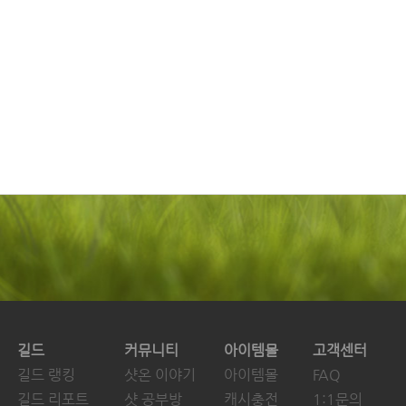
길드
커뮤니티
아이템몰
고객센터
길드 랭킹
샷온 이야기
아이템몰
FAQ
길드 리포트
샷 공부방
캐시충전
1:1문의