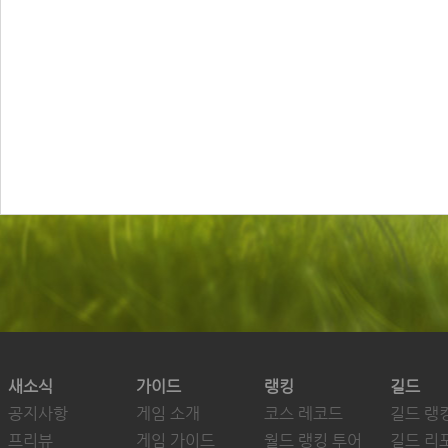
새소식
가이드
랭킹
길드
공지사항
게임 소개
코스 레코드
길드 랭
프리뷰
게임 가이드
월드 랭킹 투어
길드 리