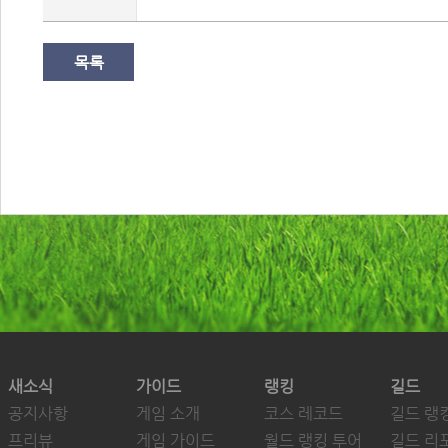
목록
새소식
가이드
랭킹
길드
공지사항
게임 소개
코스 레코드
길드 랭
프리뷰
게임 가이드
월드 랭킹 투어
길드 리