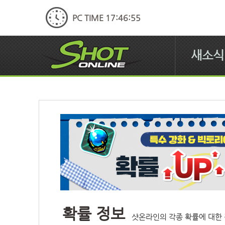
PC TIME 17:46:56
새소식
확률 정보
샷온라인의 각종 확률에 대한