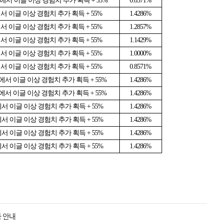
에서 이글 이상 경험치 추가 획득
 + 55%
0.8571%
서 이글 이상 경험치 추가 획득
 + 55%
1.4286%
서 이글 이상 경험치 추가 획득
 + 55%
1.2857%
서 이글 이상 경험치 추가 획득
 + 55%
1.1429%
서 이글 이상 경험치 추가 획득
 + 55%
1.0000%
서 이글 이상 경험치 추가 획득
 + 55%
0.8571%
에서 이글 이상 경험치 추가 획득
 + 55%
1.4286%
에서 이글 이상 경험치 추가 획득
 + 55%
1.4286%
서 이글 이상 경험치 추가 획득
 + 55%
1.4286%
서 이글 이상 경험치 추가 획득
 + 55%
1.4286%
서 이글 이상 경험치 추가 획득
 + 55%
1.4286%
서 이글 이상 경험치 추가 획득
 + 55%
1.4286%
 안내