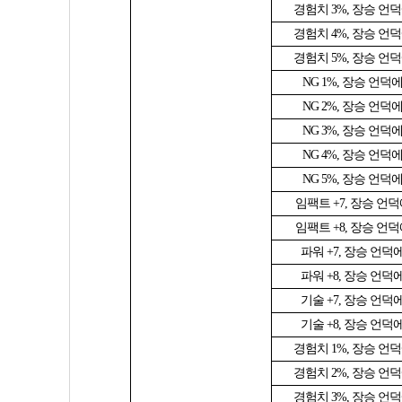
경험치
 3%, 
장승 언덕
경험치
 4%, 
장승 언덕
경험치
 5%, 
장승 언덕
NG 1%, 
장승 언덕에
NG 2%, 
장승 언덕에
NG 3%, 
장승 언덕에
NG 4%, 
장승 언덕에
NG 5%, 
장승 언덕에
임팩트
 +7, 
장승 언덕
임팩트
 +8, 
장승 언덕
파워
 +7, 
장승 언덕에
파워
 +8, 
장승 언덕에
기술
 +7, 
장승 언덕에
기술
 +8, 
장승 언덕에
경험치
 1%, 
장승 언덕
경험치
 2%, 
장승 언덕
경험치
 3%, 
장승 언덕