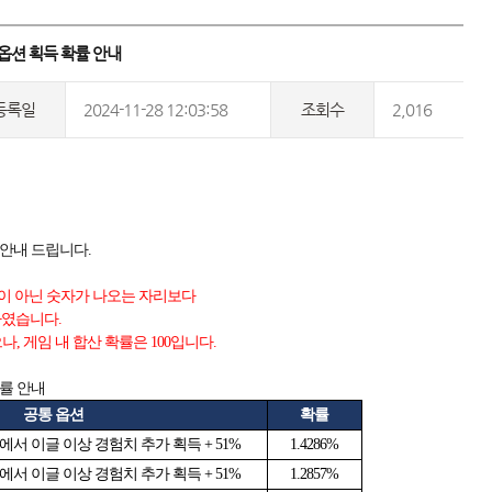
 옵션 획득 확률 안내 
등록일
2024-11-28 12:03:58
조회수
2,016
 안내 드립니다.
이 아닌 숫자가 나오는 자리보다 
였습니다. 
나, 게임 내 합산 확률은 100입니다.
확률 안내
공통 옵션
확률
에서 이글 이상 경험치 추가 획득
 + 51%
1.4286%
에서 이글 이상 경험치 추가 획득
 + 51%
1.2857%