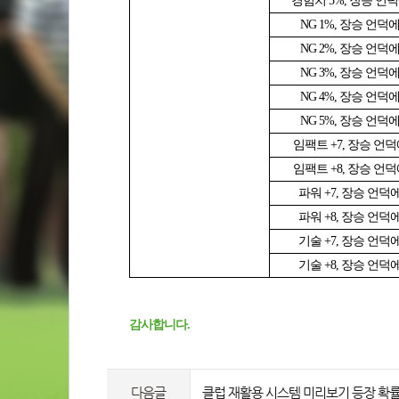
경험치
 5%, 
장승 언덕
NG 1%, 
장승 언덕에
NG 2%, 
장승 언덕에
NG 3%, 
장승 언덕에
NG 4%, 
장승 언덕에
NG 5%, 
장승 언덕에
임팩트
 +7, 
장승 언덕
임팩트
 +8, 
장승 언덕
파워
 +7, 
장승 언덕에
파워
 +8, 
장승 언덕에
기술
 +7, 
장승 언덕에
기술
 +8, 
장승 언덕에
감사합니다.
다음글
클럽 재활용 시스템 미리보기 등장 확률