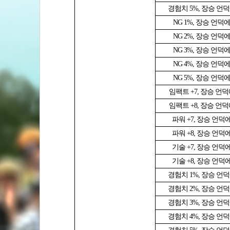
경험치
 5%, 
장승 언덕
NG 1%, 
장승 언덕에
NG 2%, 
장승 언덕에
NG 3%, 
장승 언덕에
NG 4%, 
장승 언덕에
NG 5%, 
장승 언덕에
임팩트
 +7, 
장승 언덕
임팩트
 +8, 
장승 언덕
파워
 +7, 
장승 언덕에
파워
 +8, 
장승 언덕에
기술
 +7, 
장승 언덕에
기술
 +8, 
장승 언덕에
경험치
 1%, 
장승 언덕
경험치
 2%, 
장승 언덕
경험치
 3%, 
장승 언덕
경험치
 4%, 
장승 언덕