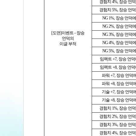
경험치
 4%, 
장승 언덕
경험치
 5%, 
장승 언덕
NG 1%, 
장승 언덕에
NG 2%, 
장승 언덕에
[
도면
]
이벤트
 - 
장승 
NG 3%, 
장승 언덕에
언덕의
NG 4%, 
장승 언덕에
이글 부적
NG 5%, 
장승 언덕에
임팩트
 +7, 
장승 언덕
임팩트
 +8, 
장승 언덕
파워
 +7, 
장승 언덕에
파워
 +8, 
장승 언덕에
기술
 +7, 
장승 언덕에
기술
 +8, 
장승 언덕에
경험치
 1%, 
장승 언덕
경험치
 2%, 
장승 언덕
경험치
 3%, 
장승 언덕
경험치
 4%, 
장승 언덕