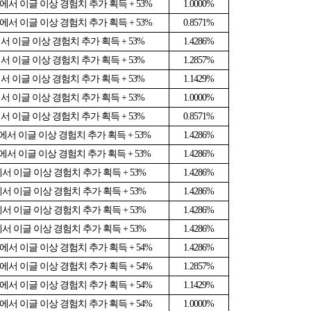
에서 이글 이상 경험치 추가 획득
 + 53%
1.0000%
에서 이글 이상 경험치 추가 획득
 + 53%
0.8571%
서 이글 이상 경험치 추가 획득
 + 53%
1.4286%
서 이글 이상 경험치 추가 획득
 + 53%
1.2857%
서 이글 이상 경험치 추가 획득
 + 53%
1.1429%
서 이글 이상 경험치 추가 획득
 + 53%
1.0000%
서 이글 이상 경험치 추가 획득
 + 53%
0.8571%
에서 이글 이상 경험치 추가 획득
 + 53%
1.4286%
에서 이글 이상 경험치 추가 획득
 + 53%
1.4286%
서 이글 이상 경험치 추가 획득
 + 53%
1.4286%
서 이글 이상 경험치 추가 획득
 + 53%
1.4286%
서 이글 이상 경험치 추가 획득
 + 53%
1.4286%
서 이글 이상 경험치 추가 획득
 + 53%
1.4286%
에서 이글 이상 경험치 추가 획득
 + 54%
1.4286%
에서 이글 이상 경험치 추가 획득
 + 54%
1.2857%
에서 이글 이상 경험치 추가 획득
 + 54%
1.1429%
에서 이글 이상 경험치 추가 획득
 + 54%
1.0000%