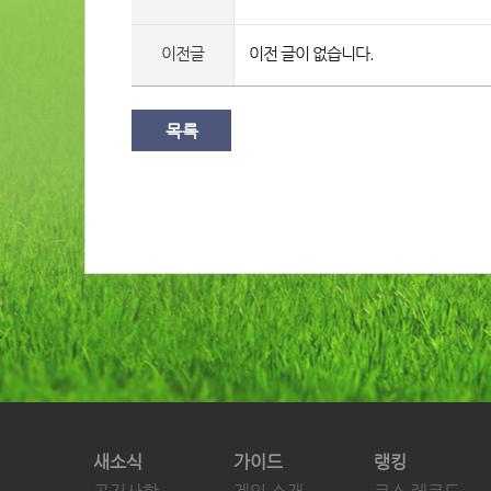
이전글
이전 글이 없습니다.
목록
새소식
가이드
랭킹