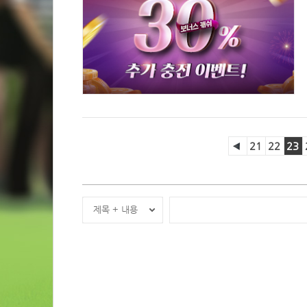
21
22
23
제목 + 내용