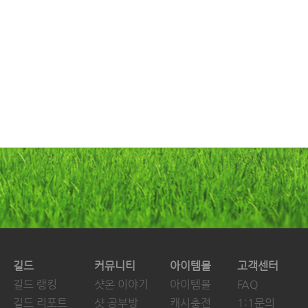
길드
커뮤니티
아이템몰
고객센터
길드 랭킹
샷온 이야기
아이템몰
FAQ
길드 리포트
샷 공부방
캐시충전
1:1문의