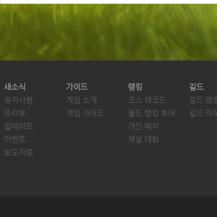
새소식
가이드
랭킹
길드
공지사항
게임 소개
코스 레코드
길드 랭
프리뷰
게임 가이드
월드 랭킹 투어
길드 리
업데이트
개인 매치
이벤트
채널 대회
보도자료