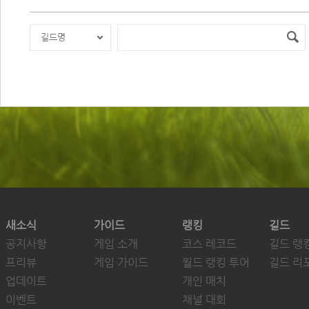
길드명
새소식
가이드
랭킹
길드
공지사항
게임 소개
코스 레코드
길드 랭
프리뷰
게임 가이드
월드 랭킹 투어
길드 리
업데이트
개인 매치
이벤트
채널 대회