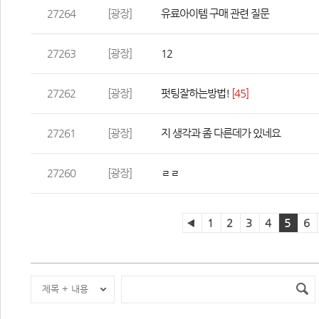
27264
[광장]
유료아이템 구매 관련 질문
27263
[광장]
12
27262
[광장]
펏팅잘하는방법!
 
[45]
27261
[광장]
지 생각과 좀 다른데가 있네요
27260
[광장]
ㄹㄹ
1
2
3
4
5
6
제목 + 내용