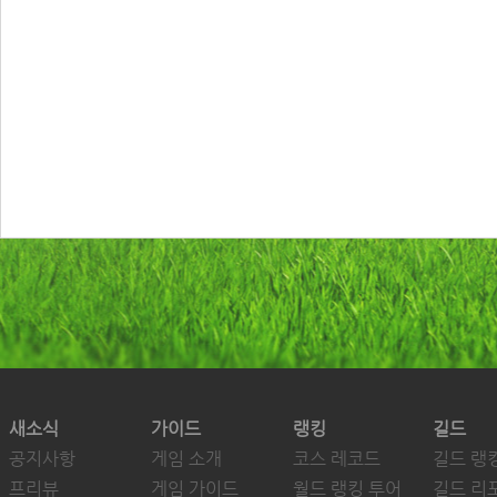
새소식
가이드
랭킹
길드
공지사항
게임 소개
코스 레코드
길드 랭
프리뷰
게임 가이드
월드 랭킹 투어
길드 리