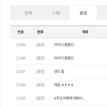
전체
스탯
광장
번호
분류
제목
27269
[광장]
아이디:중동인
27268
[광장]
아이디:중동인
27267
[광장]
샌드 힘
27266
[광장]
에긍.ㅎㅎㅎㅎ
27265
[광장]
6주년 이벤에 대해서...