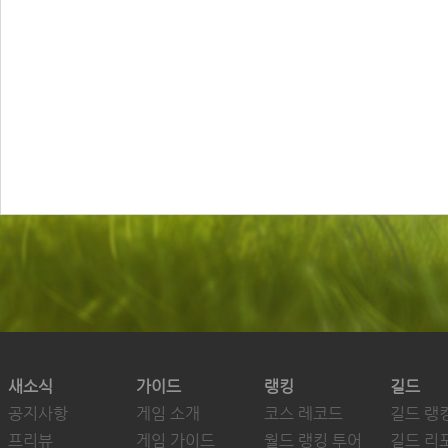
새소식
가이드
랭킹
길드
공지사항
게임 소개
코스 레코드
길드 랭
프리뷰
게임 가이드
월드 랭킹 투어
길드 리