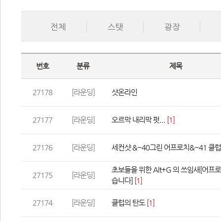
전체
스탯
광장
번호
분류
제목
27178
[라운딩]
샷온라인
27177
[라운딩]
오르막 내리막 펏...
 
[1]
27176
[라운딩]
세컨샷 &~40그린 어프로치&~41 클
초보들을 위한 Alt+G 의 쓰임새[어프
27175
[라운딩]
습니다]
 
[1]
27174
[라운딩]
클럽의 탄도
 
[1]