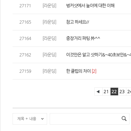
27171
[라운딩]
벙커샷에서 높이에 대한 이해
27165
[라운딩]
참고 하세요//
27164
[라운딩]
중장거리 퍼팅 外^^
27162
[라운딩]
이것만은 알고 샷하기&~40초보만&~4
27159
[라운딩]
한 클럽의 차이
 
[2]
21
22
23
2
제목 + 내용