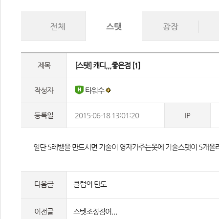
전체
스탯
광장
제목
 [스탯] 캐디,,,좋은점 
[1]
작성자
 타워수 
등록일
2015-06-18 13:01:20
IP
 일단 5레벨을 만드시면 기술이 영자가주는옷에 기술스탯이 5개올
다음글
클럽의 탄도
이전글
스텟조정점여...