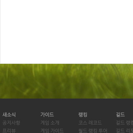
새소식
가이드
랭킹
길드
공지사항
게임 소개
코스 레코드
길드 랭
프리뷰
게임 가이드
월드 랭킹 투어
길드 리