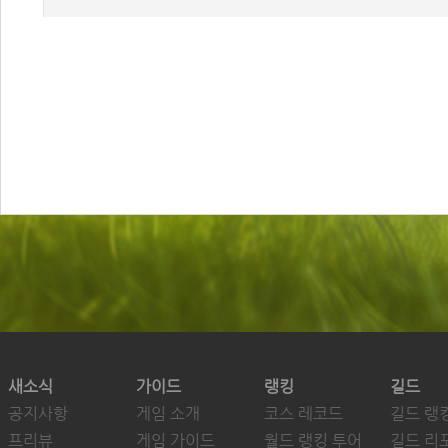
새소식
가이드
랭킹
길드
공지사항
게임 소개
코스 레코드
길드 랭
프리뷰
게임 가이드
월드 랭킹 투어
길드 리