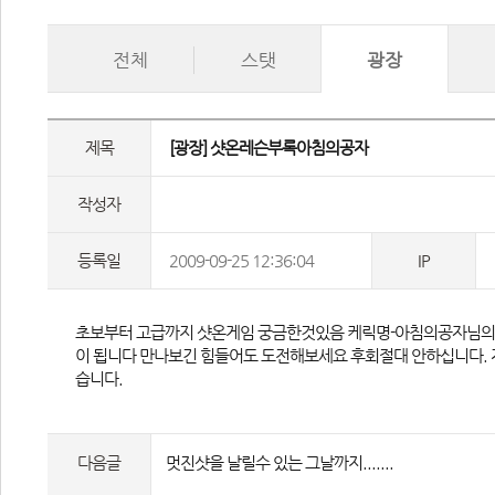
전체
스탯
광장
제목
 [광장] 샷온레슨부록아침의공자 
작성자
등록일
2009-09-25 12:36:04
IP
 초보부터 고급까지 샷온게임 궁금한것있음 케릭명-아침의공자님의
이 됩니다 만나보긴 힘들어도 도전해보세요 후회절대 안하십니다. 
습니다. 
다음글
멋진샷을 날릴수 있는 그날까지.......