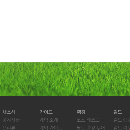
새소식
가이드
랭킹
길드
공지사항
게임 소개
코스 레코드
길드 랭
프리뷰
게임 가이드
월드 랭킹 투어
길드 리