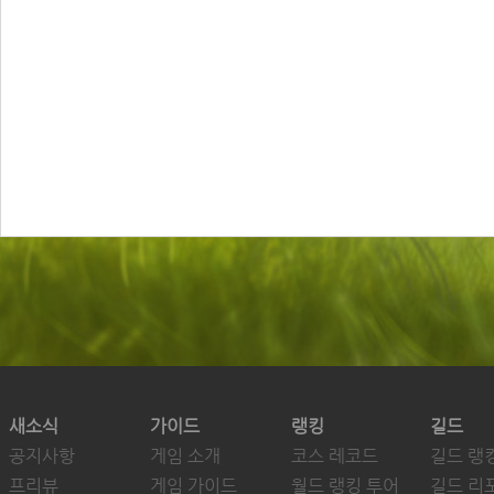
새소식
가이드
랭킹
길드
공지사항
게임 소개
코스 레코드
길드 랭
프리뷰
게임 가이드
월드 랭킹 투어
길드 리