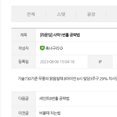
전체
스탯
광장
제목
 [라운딩] 사막1번홀 공략법 
작성자
 흑너구리 
등록일
2023-08-06 15:04:18
IP
 기술730기준 무풍의 맑음일때 8아이언 6시 및당3주구 29% 치시
다음글
세인트8번홀 공략법
이전글
비올때 치는법