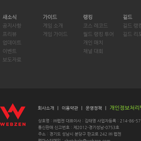
새소식
가이드
랭킹
길드
공지사항
게임 소개
코스 레코드
길드 랭
프리뷰
게임 가이드
월드 랭킹 투어
길드 리
업데이트
개인 매치
이벤트
채널 대회
보도자료
개인정보처리
|
|
|
회사소개
이용약관
운영정책
 상호명 : ㈜웹젠 대표이사 : 김태영 사업자등록 : 214-86-571
 통신판매 신고번호 : 제2012-경기성남-0753호
 주소 : 경기도 성남시 분당구 판교로 242 ㈜ 웹젠 
 웹마스터메일 : shot-help@webzen.com 