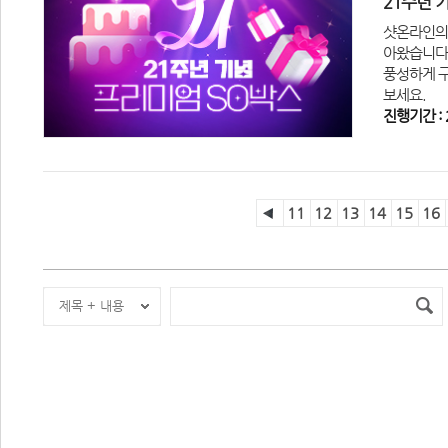
21주년 기
샷온라인의 
아왔습니다
풍성하게 구
보세요.
진행기간 : 2
11
12
13
14
15
16
제목 + 내용