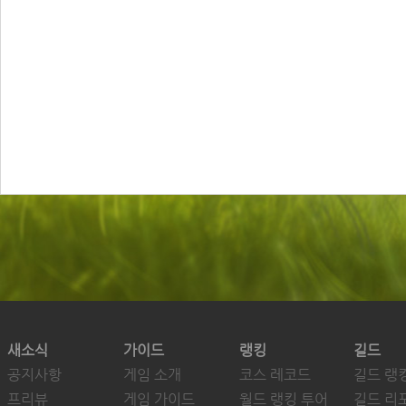
새소식
가이드
랭킹
길드
공지사항
게임 소개
코스 레코드
길드 랭
프리뷰
게임 가이드
월드 랭킹 투어
길드 리