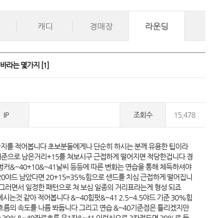
캐디
경매장
라운딩
 바라는 몇가지 
[1]
IP
조회수
15,478
까지를 적어봅니다 초보분들에게나 단순히 하시는 분께 유용한 팁이라 
 기준으로 남은거리+15를 쳐보시구 근접하게 떨어지면 적당한겁니다 경
, 벙커&~40+10&~41날씨 등등에 따른 변화는 연습을 통해 체득하셔야
0야드 남았다면 20+15=35%힘으로 샌드를 치심 근접하게 떨어집니
 그러면서 일정한 패턴으로 쳐 보심 일종의 거리표라는게 형성 되죠 
계시는것 같아 적어봅니다 &~40힘펏&~41 2.5~4.5야드 기준 30%힘
 흐름의 속도를 나름 봐둡니다 그리고 연습 &~40기준점은 틀리겠지만
칸 30%&~40좌로흐름 우1칸&~41 이런식으로 3칸정도면 30%로 들