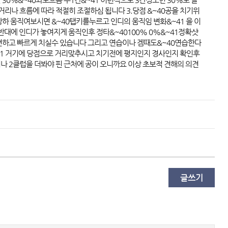
거리나 흐름에 따라 적절히 조절하심 됩니다 3.당점 &~40공을 치기위
하 움직여보시면 &~40탭키를누르고 인디의 움직임 변화&~41 을 이
 반대에 인디가 놓여지게 움직인후 정타&~40100% 0%&~41정확샷
편하고 빠르게 치실수 있습니다 그리고 연습이나 겜때도&~40연습한다 
1 거기에 당점으로 거리맞추시고 치기전에 평지인지 경사인지 확인후 
 2클럽을 더봐야 핀 근처에 공이 오니까요 이상 초보적 견해의 의견 
글쓰기