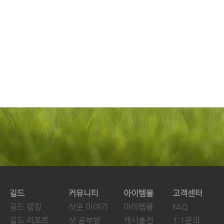
길드
커뮤니티
아이템몰
고객센터
길드 랭킹
샷온 이야기
아이템몰
FAQ
길드 리포트
샷 공부방
캐시충전
1:1문의