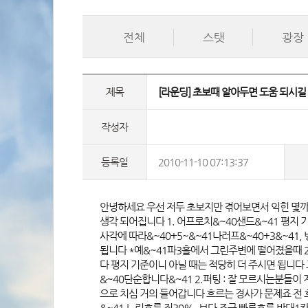
전체
스탯
광장
제목
 [라운딩] 초보때 알아두면 도움 되시길
작성자
등록일
2010-11-10 07:13:37
 안녕하세요 우선 저두 초보지만 겪어보면서 익힌 몇
생각 되어집니다 1. 어프로치&~40샌드&~41 평지
사각에 따라&~40+5~&~41나러프&~40+3&~41
됩니다 *예&~41파3홀에서 그린주변에 떨어졌을때 2
다 평지 기준이니 아닐 때는 적당히 더 주시면 됩니다
&~40단순합니다&~41 2.퍼팅 : 잘 모르시는분들이 
으로 치심 거의 들어갑니다 흐르는 경사가 문제죠 전
&~41 느린흐름 직30%, 보다 조금 빠른흐름 반대1