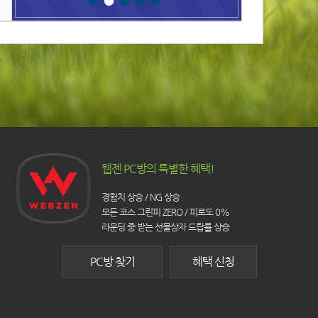
웹젠 PC방의 특별한 혜택!
경험치 상승 / NG 상승
모든 코스 그린피 ZERO / 피로도 0%
라운딩 중 받는 선물상자 드랍률 상승
PC방 찾기
혜택 신청