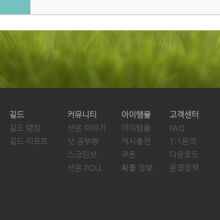
길드
커뮤니티
아이템몰
고객센터
길드 랭킹
샷온 이야기
아이템몰
FAQ
길드 리포트
샷 공부방
캐시충전
1:1문의
스크린샷
쿠폰
다운로드
샷온 POLL
확률 정보
운영정책