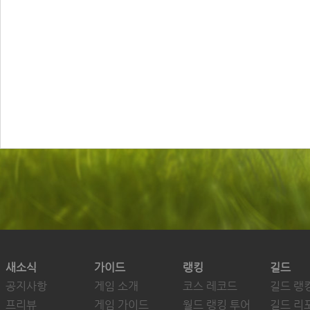
새소식
가이드
랭킹
길드
공지사항
게임 소개
코스 레코드
길드 랭
프리뷰
게임 가이드
월드 랭킹 투어
길드 리