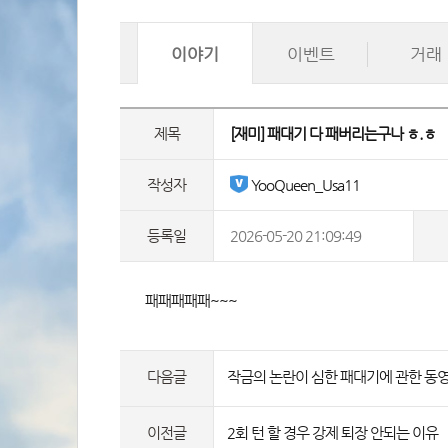
이야기
이벤트
거래
제목
 [재미] 패대기 다 패버리는구나 ㅎ.ㅎ 
작성자
 YooQueen_Usa11
등록일
2026-05-20 21:09:49
 패패패패패~~~ 
다음글
작금의 논란이 심한 패대기에 관한 동
이전글
2회 턴 할 경우 강제 퇴장 안되는 이유 