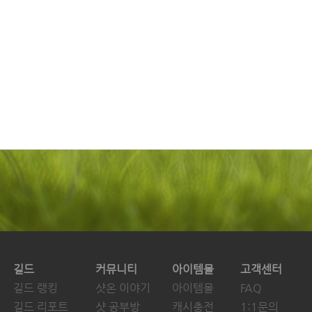
길드
커뮤니티
아이템몰
고객센터
길드 랭킹
샷온 이야기
아이템몰
FAQ
길드 리포트
샷 공부방
캐시충전
1:1문의