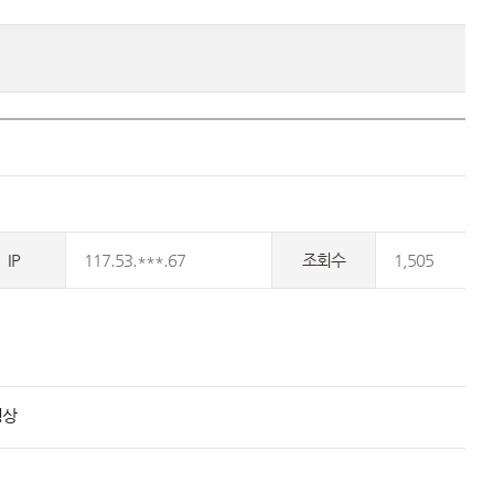
IP
117.53.***.67
조회수
1,505
영상