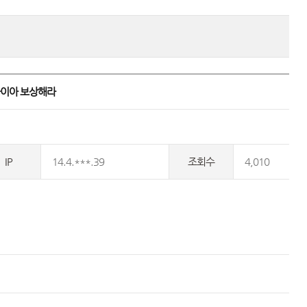
다이아 보상해라 
IP
14.4.***.39
조회수
4,010