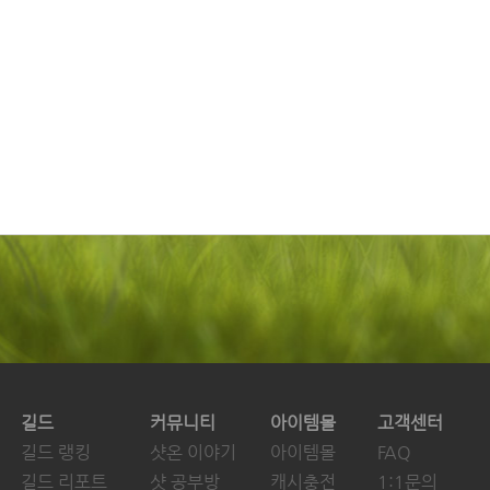
길드
커뮤니티
아이템몰
고객센터
길드 랭킹
샷온 이야기
아이템몰
FAQ
길드 리포트
샷 공부방
캐시충전
1:1문의