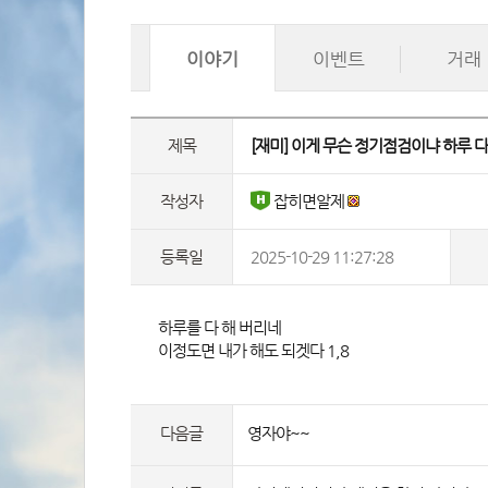
이야기
이벤트
거래
제목
 [재미] 이게 무슨 정기점검이냐 하루 
작성자
 잡히면알제 
등록일
2025-10-29 11:27:28
 하루를 다 해 버리네
이정도면 내가 해도 되겟다 1,8 
다음글
영자야~~