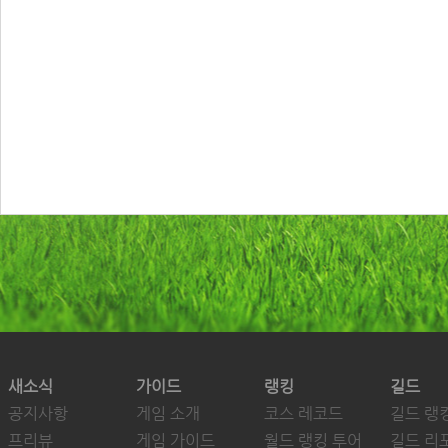
새소식
가이드
랭킹
길드
공지사항
게임 소개
코스 레코드
길드 랭
프리뷰
게임 가이드
월드 랭킹 투어
길드 리