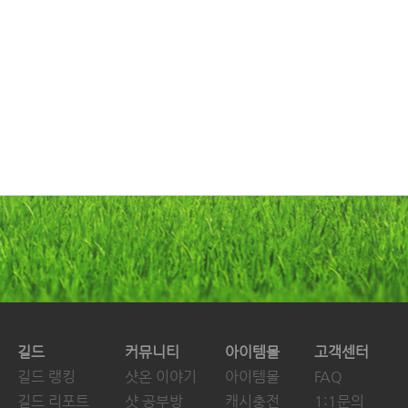
길드
커뮤니티
아이템몰
고객센터
길드 랭킹
샷온 이야기
아이템몰
FAQ
길드 리포트
샷 공부방
캐시충전
1:1문의