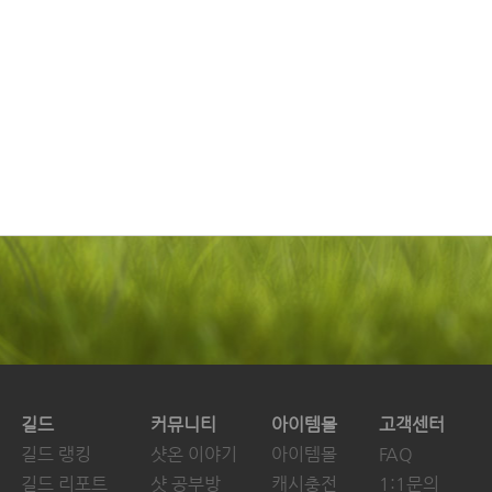
길드
커뮤니티
아이템몰
고객센터
길드 랭킹
샷온 이야기
아이템몰
FAQ
길드 리포트
샷 공부방
캐시충전
1:1문의