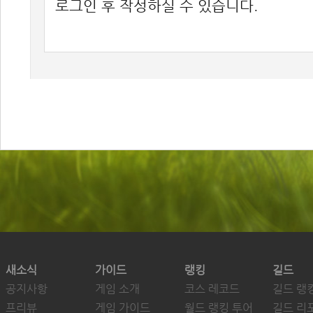
새소식
가이드
랭킹
길드
공지사항
게임 소개
코스 레코드
길드 랭
프리뷰
게임 가이드
월드 랭킹 투어
길드 리