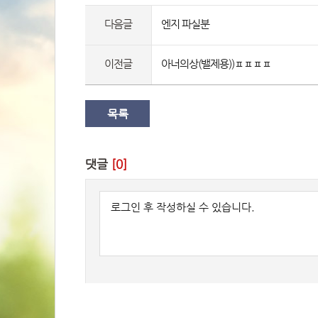
다음글
엔지 파실분 
이전글
아너의상(밸제용))ㅍㅍㅍㅍ
목록
댓글 
[0]