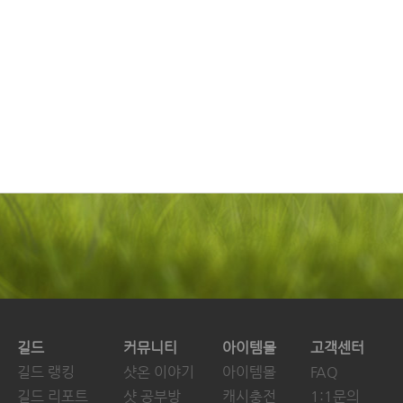
길드
커뮤니티
아이템몰
고객센터
길드 랭킹
샷온 이야기
아이템몰
FAQ
길드 리포트
샷 공부방
캐시충전
1:1문의