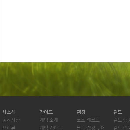
새소식
가이드
랭킹
길드
공지사항
게임 소개
코스 레코드
길드 랭
프리뷰
게임 가이드
월드 랭킹 투어
길드 리