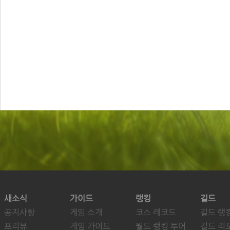
새소식
가이드
랭킹
길드
공지사항
게임 소개
코스 레코드
길드 랭
프리뷰
게임 가이드
월드 랭킹 투어
길드 리